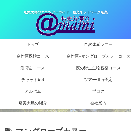
奄美大島のエコツアーガイド、観光ネットワーク奄美
トップ
自然体感ツアー
金作原探検コース
金作原+マングローブカヌーコース
湯湾岳コース
夜の野生生物観察コース
チャットbot
ツアー催行予定
アルバム
ブログ
奄美大島の紹介
会社案内