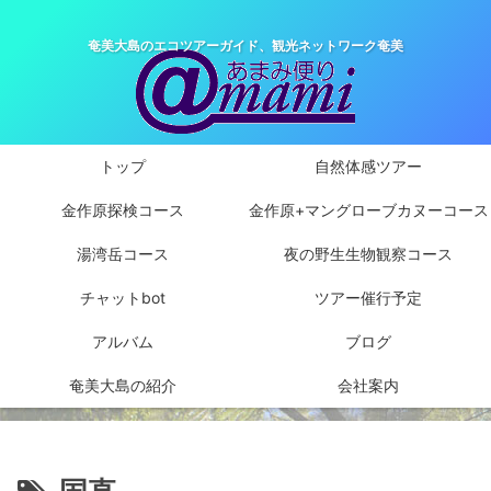
奄美大島のエコツアーガイド、観光ネットワーク奄美
トップ
自然体感ツアー
金作原探検コース
金作原+マングローブカヌーコース
湯湾岳コース
夜の野生生物観察コース
チャットbot
ツアー催行予定
アルバム
ブログ
奄美大島の紹介
会社案内