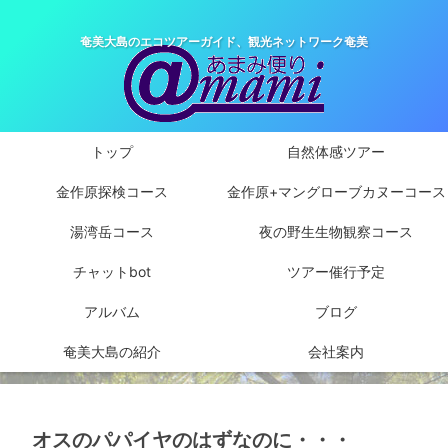
奄美大島のエコツアーガイド、観光ネットワーク奄美
トップ
自然体感ツアー
金作原探検コース
金作原+マングローブカヌーコース
湯湾岳コース
夜の野生生物観察コース
チャットbot
ツアー催行予定
アルバム
ブログ
奄美大島の紹介
会社案内
オスのパパイヤのはずなのに・・・