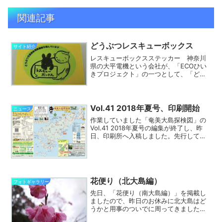
関連記事
どうぶつレスキューボックス
サイト紹介
レスキューボックスステッカー 神奈川
県の大平電機という会社が、「ECOひい
きプロジェクト」の一つとして、「どう
ぶつレスキューボックス（奄美大島
版）」というのを販売開始していま
す。 道路上で傷付いた野生動物を見つ
けたときに保護するための箱と、...
Vol.41 2018年夏号、印刷開始
ニュース
作業していました「奄美大島探検図」の
Vol.41 2018年夏号の編集が終了し、昨
日、印刷所へ入稿しました。先行して、
いつものようにＰＤＦ版を公開しまし
た。ご利用下さい。７月１３日頃には印
刷物が出来上がり予定ですので、夏休み
前には配布できる...
花便り（北大島編）
フォトギャラリー
先日、「花便り（南大島編）」を掲載し
ましたので、昨日のお休みに北大島はど
うかと用事のついでに周ってきました。
といっても立ち寄ったの少ないのです