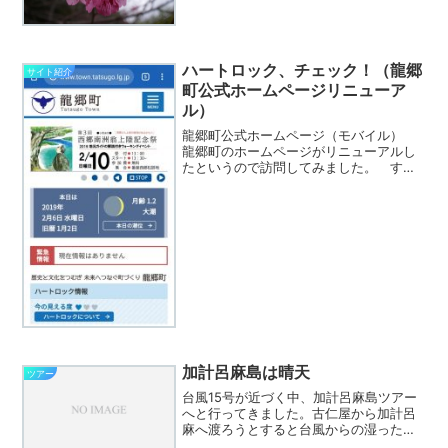
が。。。 本茶峠は頂上近辺がかなり咲い
ていますが、下のほうはまだまだです。
もうしばらくかかるでしょ...
ハートロック、チェック！（龍郷
サイト紹介
町公式ホームページリニューア
ル）
龍郷町公式ホームページ（モバイル）
龍郷町のホームページがリニューアルし
たというので訪問してみました。 すぐ
に目に入ったのは「ハートロック情
報」。”今の見える度”というのがハート
マークで表示されています。まぁ、波の
高さとか風の影響で安全に見...
加計呂麻島は晴天
ツアー
台風15号が近づく中、加計呂麻島ツアー
へと行ってきました。古仁屋から加計呂
麻へ渡ろうとすると台風からの湿った空
気の流れ込みのせいか白っぽく雲も多か