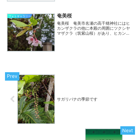
った空も昼食の際に20分ほど土砂降りが
降って、その後はご覧のような晴天。お
天気良すぎてちょっと...
奄美桜
フォトギャラリー
奄美桜 奄美市名瀬の高千穂神社にはヒ
カンザクラの他に本殿の周囲にツクシヤ
マザクラ（筑紫山桜）があり、ヒカンザ
クラとは違う時期に、ソメイヨシノのよ
うな花を咲かせます。 今日の地元紙・
奄美新聞に、そのツクシヤマザクラがさ
らに違う時期に咲いていま...
サガリバナの季節です