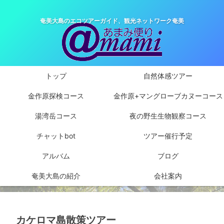
奄美大島のエコツアーガイド、観光ネットワーク奄美
トップ
自然体感ツアー
金作原探検コース
金作原+マングローブカヌーコース
湯湾岳コース
夜の野生生物観察コース
チャットbot
ツアー催行予定
アルバム
ブログ
奄美大島の紹介
会社案内
カケロマ島散策ツアー