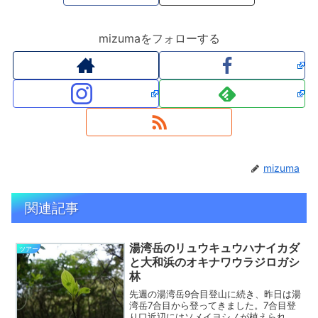
mizumaをフォローする
mizuma
関連記事
湯湾岳のリュウキュウハナイカダ
ツアー
と大和浜のオキナワウラジロガシ
林
先週の湯湾岳9合目登山に続き、昨日は湯
湾岳7合目から登ってきました。7合目登
り口近辺にはソメイヨシノが植えられて