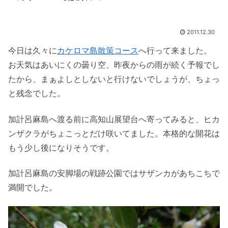
2011.12.30
今日は久々に
カケロマ島散策コース
へ行って来ました。
お天気はあいにくの曇り空、昨夜からの雨が続く予報でし
たから、まぁよしとしないと行けないでしょうが、ちょっ
と残念でした。
加計呂麻島へ渡る前に高知山展望台へ寄ってみると、ヒカ
ンザクラがちょこっとだけ咲いてました。本格的な開花は
もう少し後になりそうです。
加計呂麻島の安脚場の戦跡公園ではサザンカがあちこちで
満開でした。