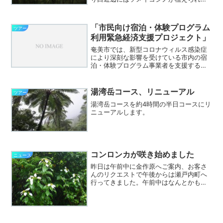
いますが、蕾は堅いまま。はたして今年
は咲くんでしょうか。登山道を歩き始め
ると場所によっては咲き始めているリュ
「市民向け宿泊・体験プログラム
ツアー
ウキュウハナイカダも...
利用緊急経済支援プロジェクト」
奄美市では、新型コロナウィルス感染症
により深刻な影響を受けている市内の宿
泊・体験プログラム事業者を支援するた
め、「市民向け宿泊・体験プログラム利
用緊急経済支援プロジェクト」（「のん
びり奄美」さんの告知ページにリンクし
湯湾岳コース、リニューアル
ツアー
ています）として2つの助...
湯湾岳コースを約4時間の半日コースにリ
ニューアルします。
コンロンカが咲き始めました
ニュース
昨日は午前中に金作原へご案内、お客さ
んのリクエストで午後からは瀬戸内町へ
行ってきました。午前中はなんとかもっ
たお天気は、瀬戸内町へ移動すると住用
町で６年前の豪雨災害を思い出すような
土砂降り。瀬戸内町古仁屋の海の駅に到
着するころに少し小降りに...