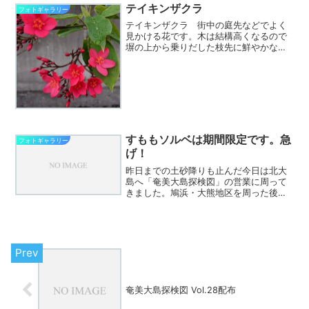
テイキンザクラ
フォトギャラリー
テイキンザクラ 街中の庭先などでよく
見かける花です。木は結構高くなるので
塀の上から乗りだした枝先に鮮やかな紅
い花が目立ちます。花期は特になく年中
です。 「琉球の樹木」によると西イン
ド諸島が原産の園芸種。 漢字では堤琴
桜、別名ナンヨウザクラ。...
すももソルベは期間限定です。急
フォトギャラリー
げ！
昨日までの土砂降りも止んだ今日は北大
島へ「奄美大島探検図」の営業に周って
きました。鳩浜・大熊地区を周った後に
最近あまり通ってないので有良・芦花部
経由で龍郷町へ。手広・加世間を周っ
て、倉崎方面へ行き、赤尾木へ戻って、
笠利町へ入って用安から喜瀬...
奄美大島探検図 Vol.28配布