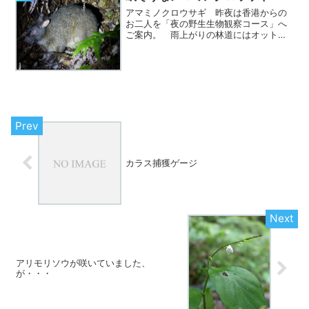
和小中学校でアマミノ...
アマミノクロウサギ 昨夜は香港からの
お二人を「夜の野生生物観察コース」へ
ご案内。 雨上がりの林道にはオットン
ガエルとアマミハナサキガエルがたくさ
ん出てきていました。 そして、リュウ
キュウコノハズクは繁殖期の前でしょう
か。ペアらしきオスとメス...
カラス捕獲ゲージ
アリモリソウが咲いていました、
が・・・