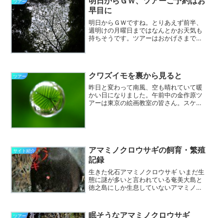
明日からＧＷ、ツアーご予約はお
ツアー
早目に
明日からＧＷですね。とりあえず前半、
週明けの月曜日まではなんとかお天気も
持ちそうです。ツアーはおかげさまでご
予約をいただいていますが、定番の金作
原ツアーは、まだ余裕のある日もありま
すので、なるべく早めにご予約をお願い
します。季節外れの北風が...
クワズイモを裏から見ると
ツアー
昨日と変わって南風、空も晴れていて暖
かい日になりました。午前中の金作原ツ
アーは東京の絵画教室の皆さん。スケッ
チするかもというのでご説明はちょっと
駆け足で行なってスケッチの時間を多め
にとりました。こちらも時間があるし、
晴れてるし、ということで...
アマミノクロウサギの飼育・繁殖
サイト紹介
記録
生きた化石アマミノクロウサギ いまだ生
態に謎が多いと言われている奄美大島と
徳之島にしか生息していないアマミノク
ロウサギが過去に飼育されていて、さら
には繁殖まで行われていたことをつい最
近知りました。 古いガイドブックには大
眠そうなアマミノクロウサギ
ツアー