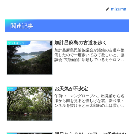
mizuma
関連記事
加計呂麻島の古道を歩く
フォトギャラリー
加計呂麻島民泊協議会が諸鈍の古道を整
備したので一度歩いてみて欲しいと、協
議会で積極的に活動しているカケロマド
ットコムさんから連絡を頂いていたの
で、今日行ってきました。諸鈍長浜公園
を出発して、まずは現在の諸鈍と徳浜を
結ぶ車道を歩きます。頂上か...
お天気が不安定
ツアー
午前中、マングローブへ。出発前から名
瀬から南を見ると怪しげな雲。新和瀬ト
ンネルを抜けると三太郎峠の上は雲がか
かって見えません。案の定、カヌーを漕
ぎだしたとたんにバラバラと降られまし
た。写真はメイン水路に入って雨が一時
的に上がったときの様子。...