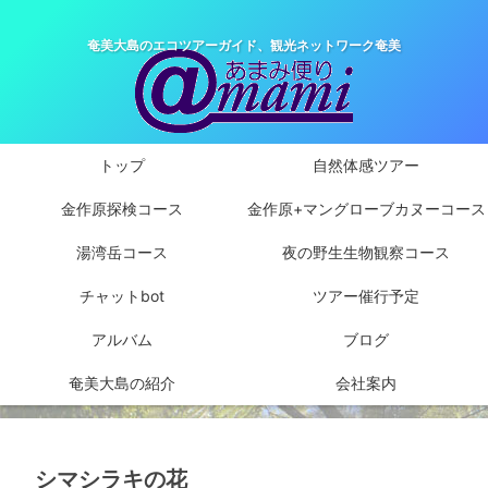
奄美大島のエコツアーガイド、観光ネットワーク奄美
トップ
自然体感ツアー
金作原探検コース
金作原+マングローブカヌーコース
湯湾岳コース
夜の野生生物観察コース
チャットbot
ツアー催行予定
アルバム
ブログ
奄美大島の紹介
会社案内
シマシラキの花