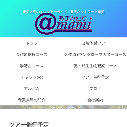
奄美大島のエコツアーガイド、観光ネットワーク奄美
トップ
自然体感ツアー
金作原探検コース
金作原+マングローブカヌーコース
湯湾岳コース
夜の野生生物観察コース
チャットbot
ツアー催行予定
アルバム
ブログ
奄美大島の紹介
会社案内
ツアー催行予定