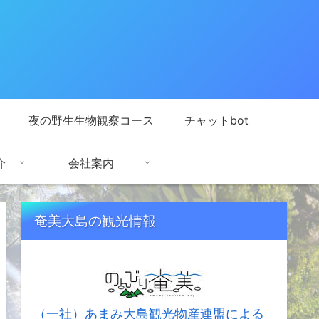
夜の野生生物観察コース
チャットbot
介
会社案内
奄美大島の観光情報
（一社）あまみ大島観光物産連盟による