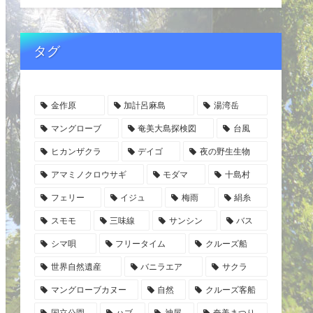
タグ
金作原
加計呂麻島
湯湾岳
マングローブ
奄美大島探検図
台風
ヒカンザクラ
デイゴ
夜の野生生物
アマミノクロウサギ
モダマ
十島村
フェリー
イジュ
梅雨
絹糸
スモモ
三味線
サンシン
バス
シマ唄
フリータイム
クルーズ船
世界自然遺産
バニラエア
サクラ
マングローブカヌー
自然
クルーズ客船
国立公園
ハブ
神屋
奄美まつり