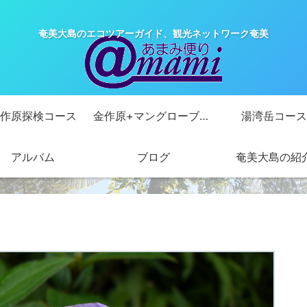
奄美大島のエコツアーガイド、観光ネットワーク奄美
作原探検コース
金作原+マングローブカヌーコース
湯湾岳コース
アルバム
ブログ
奄美大島の紹