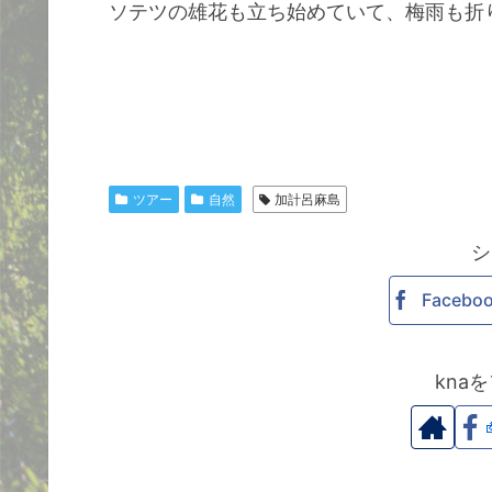
ソテツの雄花も立ち始めていて、梅雨も折
ツアー
自然
加計呂麻島
シ
Facebo
kna