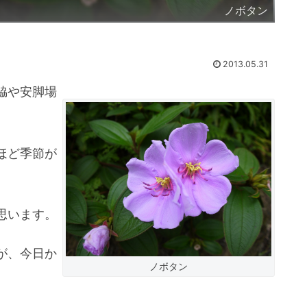
ノボタン
2013.05.31
脇や安脚場
ほど季節が
思います。
が、今日か
ノボタン