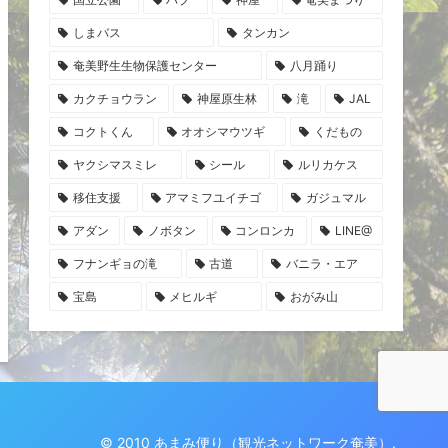
しまバス
タンカン
奄美野生生物保護センター
八月踊り
カクチョウラン
神屋原生林
滝
JAL
コクトくん
オオシマウツギ
くだもの
ヤクシマスミレ
シール
ルリカケス
移住支援
アマミフユイチゴ
ガジュマル
アダン
ノボタン
コンロンカ
LINE@
フナンギョの滝
古道
バニラ・エア
宝島
メヒルギ
おがみ山
© 2010 あまみ便り（観光ネットワーク奄美）.