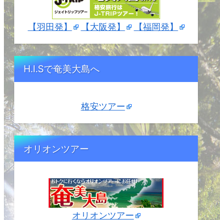
【羽田発】
【大阪発】
【福岡発】
H.I.Sで奄美大島へ
格安ツアー
オリオンツアー
オリオンツアー