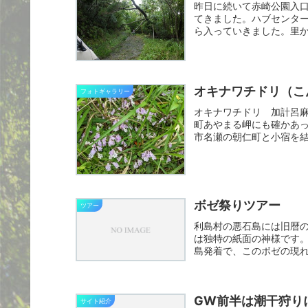
昨日に続いて赤崎公園入
てきました。ハブセンタ
ら入っていきました。里
中央林...
オキナワチドリ（こ
フォトギャラリー
オキナワチドリ 加計呂
町あやまる岬にも確かあ
市名瀬の朝仁町と小宿を
てみる...
ボゼ祭りツアー
ツアー
利島村の悪石島には旧暦
は独特の紙面の神様です
島発着で、このボゼの現
機会に...
GW前半は潮干狩り
サイト紹介