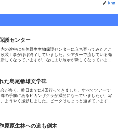
kna
保護センター
案内の途中に奄美野生生物保護センターに立ち寄ってみたとこ
た改装工事がほぼ終了していました。シアターで流している奄
も新しくなっていますが、なにより展示が新しくなっていま
れた島尾敏雄文学碑
機会が多く、昨日までに4回行ってきました。すべてツアーで
学碑の手前にあるヒカンザクラが満開になっていましたが、写
日、ようやく撮影しました。ピークはちょっと過ぎています
作原原生林への道も倒木