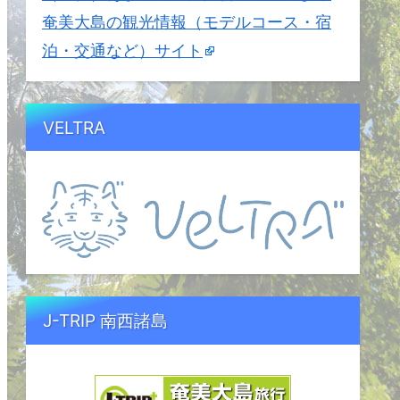
奄美大島の観光情報（モデルコース・宿
泊・交通など）サイト
VELTRA
J-TRIP 南西諸島