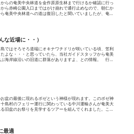
口からの奄美中央林道を金作原原生林まで行けるか確認に行っ
ーから赤崎公園入口まではがけ崩れで通行止めなので、朝仁か
から奄美中央林道への道は復旧したと聞いていましたが、奄美
んな近場に・・）
麻島ではそろそろ道端にオキナワチドリが咲いている頃、笠利
ったよな・・・と思っていたら、当社ガイドスタッフから奄美
結ぶ海岸線沿いの旧道に群落がありますよ、との情報。 行っ
のお盆の最後に現れるボゼという神様が現れます。このボゼ神
。十島村のフェリー運行に関わっている中川運輸さんが奄美大
れる旧盆のお祭りを見学するツアーを組んでくれました。この
に最適