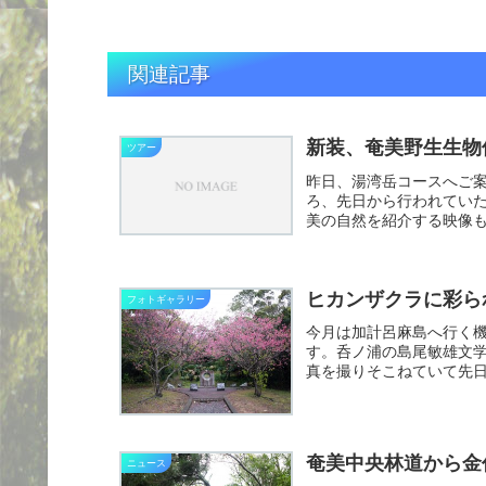
関連記事
新装、奄美野生生物
ツアー
昨日、湯湾岳コースへご
ろ、先日から行われてい
美の自然を紹介する映像
す。以前...
ヒカンザクラに彩ら
フォトギャラリー
今月は加計呂麻島へ行く
す。呑ノ浦の島尾敏雄文
真を撮りそこねていて先
が、鮮や...
奄美中央林道から金
ニュース