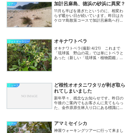
ちらです。PDF版も...
加計呂麻島、徳浜の砂浜に異変？
ツアー
11月も半ばを過ぎたというのに、相変わ
らず暖かい日が続いています。昨日はカ
ケロマ島散策コースで加計呂麻島へ行っ
てきましたが、曇りの予報が朝からピー
カン。セミも大合唱でした。10時過ぎの
定期便で渡り、最初に徳浜へ。きれいな
砂浜が広がる集落です...
オキナワトベラ
フォトギャラリー
オキナワトベラ(撮影:4/21) これまで
「琉球弧 野山の花」では単にトベラと
あった（新しい「琉球弧・植物図鑑」も
同様）のですが、「琉球の樹木」による
と、トベラは本州からトカラ列島に分布
し、奄美群島から先島諸島まで分布する
ものはオキナワトベ...
ど根性オオタニワタリが剥ぎ取ら
ニュース
れてしまいました
新年早々、残念なお知らせです。昨日の
午後のご案内でもお客さんに見てもらっ
た、金作原原生林入り口にある標識に着
生していた、ど根性オオタニワタリが今
日の午後のご案内で見てもらおうとする
とご覧のとおり、きれいに剥がされて持
アマミセイシカ
ツアー
ち去られていました。どう...
神屋ウォーキングツアーに行って来まし