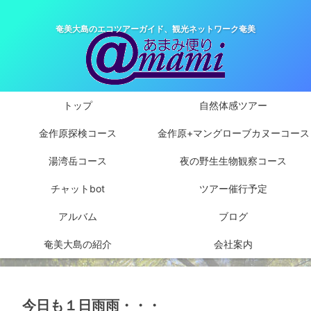
奄美大島のエコツアーガイド、観光ネットワーク奄美
トップ
自然体感ツアー
金作原探検コース
金作原+マングローブカヌーコース
湯湾岳コース
夜の野生生物観察コース
チャットbot
ツアー催行予定
アルバム
ブログ
奄美大島の紹介
会社案内
今日も１日雨雨・・・