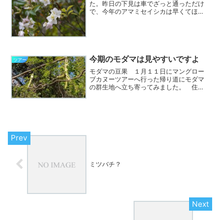
た。昨日の下見は車でざっと通っただけ
で、今年のアマミセイシカは早くてほと
んど終わってると思っていたのですが、
歩いてみるとまだまだきれいに咲いてい
るアマミセイシカをたくさん見ることが
できました。この他のアマ...
今期のモダマは見やすいですよ
ツアー
モダマの豆果 １月１１日にマングロー
ブカヌーツアーへ行った帰り道にモダマ
の群生地へ立ち寄ってみました。 住用
町の東仲間集落から三太郎峠へ登り始め
て最初のカーブに、モダマの案内に看板
があるのですが、その手前で頭上にモダ
マの豆果がつるにぶらさが...
ミツバチ？