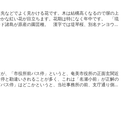
庭先などでよく見かける花です。木は結構高くなるので塀の上
やかな紅い花が目立ちます。花期は特になく年中です。 「琉
ンド諸島が原産の園芸種。 漢字では堤琴桜、別名ナンヨウザ
すが、「市役所前バス停」というと、奄美市役所の正面玄関近
ス停と勘違いされることが多く、これは「名瀬小前」が正解の
前バス停」はどこかというと、当社事務所の前、支庁通り側な