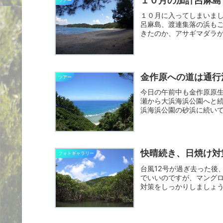
１０月の加計呂麻島
ツアー
１０月に入ってしまいま
呂麻島、渡連集落の浜も
きたのか、アサギマダラ
鳥、サ...
金作原への道は通行
ツアー
今日の午前中も金作原原
瀬から大浜海浜公園へと
浜海浜公園の砂浜に続い
に見え...
快晴続き、日焼け対
フォトギャラリー
台風12号が過ぎ去った後
でいいのですが、マング
対策をしっかりしましょう
よ...