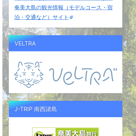
奄美大島の観光情報（モデルコース・宿
泊・交通など）サイト
VELTRA
J-TRIP 南西諸島