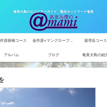
奄美大島のエコツアーガイド、観光ネットワーク奄美
作原探検コース
金作原+マングローブカヌーコース
湯湾岳コース
アルバム
ブログ
奄美大島の紹
を