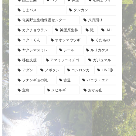
しまバス
タンカン
奄美野生生物保護センター
八月踊り
カクチョウラン
神屋原生林
滝
JAL
コクトくん
オオシマウツギ
くだもの
ヤクシマスミレ
シール
ルリカケス
移住支援
アマミフユイチゴ
ガジュマル
アダン
ノボタン
コンロンカ
LINE@
フナンギョの滝
古道
バニラ・エア
宝島
メヒルギ
おがみ山