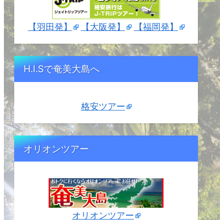
【羽田発】
【大阪発】
【福岡発】
H.I.Sで奄美大島へ
格安ツアー
オリオンツアー
オリオンツアー