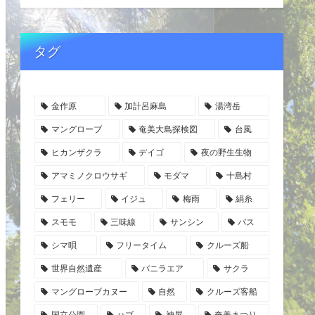
タグ
金作原
加計呂麻島
湯湾岳
マングローブ
奄美大島探検図
台風
ヒカンザクラ
デイゴ
夜の野生生物
アマミノクロウサギ
モダマ
十島村
フェリー
イジュ
梅雨
絹糸
スモモ
三味線
サンシン
バス
シマ唄
フリータイム
クルーズ船
世界自然遺産
バニラエア
サクラ
マングローブカヌー
自然
クルーズ客船
国立公園
ハブ
神屋
奄美まつり