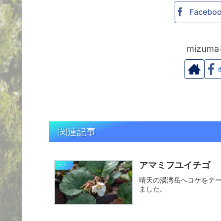
Facebo
mizu
関連記事
アマミフユイチゴ
ツアー
晴天の湯湾岳へコケをテ
ました。