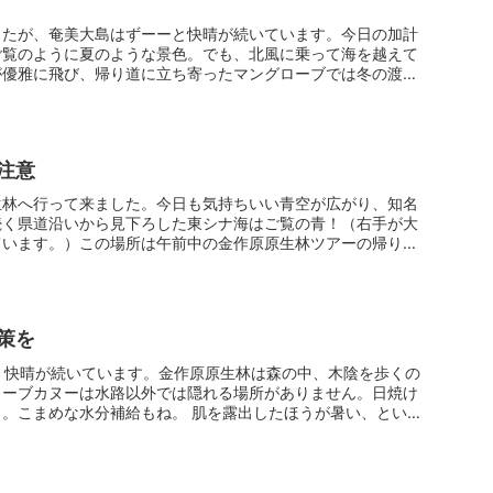
したが、奄美大島はずーーと快晴が続いています。今日の加計
ご覧のように夏のような景色。でも、北風に乗って海を越えて
が優雅に飛び、帰り道に立ち寄ったマングローブでは冬の渡り
注意
生林へ行って来ました。今日も気持ちいい青空が広がり、知名
続く県道沿いから見下ろした東シナ海はご覧の青！（右手が大
ています。）この場所は午前中の金作原原生林ツアーの帰り道
策を
、快晴が続いています。金作原原生林は森の中、木陰を歩くの
ローブカヌーは水路以外では隠れる場所がありません。日焼け
。こまめな水分補給もね。 肌を露出したほうが暑い、という