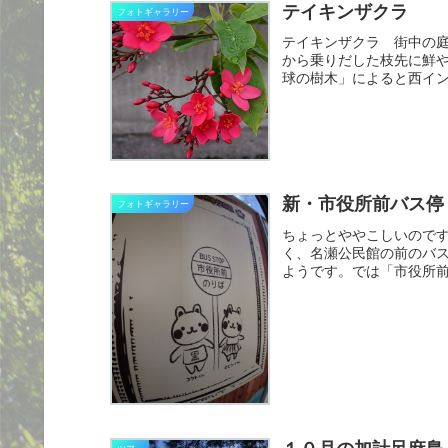
テイキンザクラ
フォトギャラリー
テイキンザクラ 街中の
から乗りだした枝先に鮮
球の樹木」によると西イ
クラ。...
新・市役所前バス停
フォトギャラリー
ちょっとややこしいので
く、名瀬公民館の前のバ
ようです。では「市役所
のです...