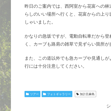
昨日のご案内では、西阿室から花富への林
らしのいい場所へ行くと、花富からの上り
しゃいました。
かなりの急坂ですが、電動自転車だから登
く、カーブも路肩の雑草で見ずらい箇所が
また、この道以外でも急カーブや見通しが
行には十分注意してください。
ツアー
フォトギャラリー
加計呂麻島
シ