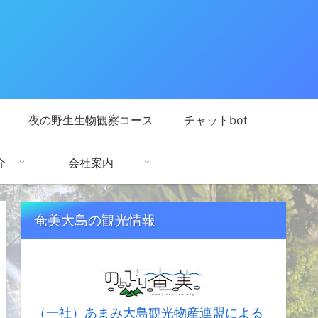
夜の野生生物観察コース
チャットbot
介
会社案内
奄美大島の観光情報
（一社）あまみ大島観光物産連盟による