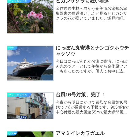
ヒカンザクラも狂い咲き
フォトギャラリー
金作原原生林へ向かう奄美市名瀬知名瀬
集落裏の農道沿い、ふと見るとヒカンザ
クラの花が咲いていました。瀬戸内町清
水の運動公園でも咲いていたようです
が、スモモの花と同様に台風で塩害で葉
っぱが潮焼けして落ちたせいでしょう
か。
にっぽん丸寄港とナンゴクホウチ
ツアー
ャクソウ
今日はにっぽん丸が名瀬に寄港。にっぽ
ん丸のツアーとして午後から金作原ツア
ーもあったのですが、個人でお申し込み
の方がお二人いらっしゃったので、他の
お客さんと一緒に午前中の金作原へ行っ
てきました。にっぽん丸の見送りの場面
など、その他の写真は下記...
台風16号対策、完了！
フォトギャラリー
今夜から明日にかけて猛烈な台風第16号
(サンバ)が通過する予報です。905hPaで
中心付近の最大風速55mで最大瞬間風速
70mです。今月始めの台風15号に続いて
事務所を台風対策しました。前回、数年
ぶりに設置したコンパネ。年に複数回と
いうの...
アマミイシカワガエル
ツアー