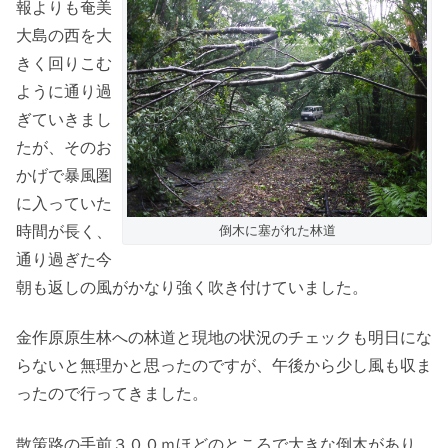
報よりも奄美
大島の西を大
きく回りこむ
ように通り過
ぎていきまし
たが、そのお
かげで暴風圏
に入っていた
時間が長く、
倒木に塞がれた林道
通り過ぎた今
朝も返しの風がかなり強く吹き付けていました。
金作原原生林への林道と現地の状況のチェックも明日にな
らないと無理かと思ったのですが、午後から少し風も収ま
ったので行ってきました。
散策路の手前３００ｍほどのところで大きな倒木があり、