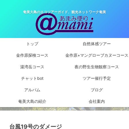
奄美大島のエコツアーガイド、観光ネットワーク奄美
トップ
自然体感ツアー
金作原探検コース
金作原+マングローブカヌーコース
湯湾岳コース
夜の野生生物観察コース
チャットbot
ツアー催行予定
アルバム
ブログ
奄美大島の紹介
会社案内
台風19号のダメージ