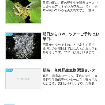
日曜の夜に、夜の野生生物観察コースで
出会ったアマミイシカワガエルです。快
晴が続いている奄美大島ですが、通り雨
や夜中・明け方にまとまった雨が降って
いるので森の中はしっとりと湿っていま
す。この夜も雨が降っていたわけではあ
りませんが、道路にアマミ...
明日からＧＷ、ツアーご予約はお
ツアー
早目に
明日からＧＷですね。とりあえず前半、
週明けの月曜日まではなんとかお天気も
持ちそうです。ツアーはおかげさまでご
予約をいただいていますが、定番の金作
原ツアーは、まだ余裕のある日もありま
すので、なるべく早めにご予約をお願い
します。季節外れの北風が...
新装、奄美野生生物保護センター
ツアー
昨日、湯湾岳コースへご案内の途中に奄
美野生生物保護センターに立ち寄ってみ
たところ、先日から行われていた改装工
事がほぼ終了していました。シアターで
流している奄美の自然を紹介する映像も
新しくなっていますが、なにより展示が
新しくなっています。以前...