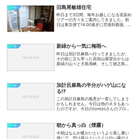
れています。瀬戸内町議会一般質問の要
約・その１（３月１０日分...
旧島尾敏雄住宅
シマ巡り
昨日まで3日間、毎年お越しになる泥染め
ツアーの方々をご案内してきました。初
日は東京便で14:00過ぎに空港到着後、瀬
戸内町嘉徳にある吉川工房に訪ねてきま
した。前日、確認したとおりに嘉徳へは
国道58号線から行けました。嘉徳入り口
から古仁屋方向...
新緑から一気に梅雨へ
シマ巡り
昨日は加計呂麻島へ行ってきましたが、
その前に立ち寄った高知山展望台からは
新緑の山々と大島海峡、そして徳之島ま
で見えました。送信者 シマ巡り2011-2
新緑がきれいだな～と思っていたら、さ
きほど沖縄タイムスの
Twitter(@theokin...
加計呂麻島の半分がハゲ山にな
シマ巡り
る!?
この加計呂麻島の風景が一変してしまう
かもしれません。今日は他のネタもあっ
たのですが、今日のtomizoさんのブログ
を読んでびっくりしたので、この記事で
す。徒然なる奄美：加計呂麻島、激
震！！木材チップ工場建設へ！島の半分
朝から真っ白（煙霧）
シマ巡り
がハゲ山 に！！ 島の...
今朝はなんか暖かいというより蒸し暑い
感じで、空は曇りというより白い霧のよ