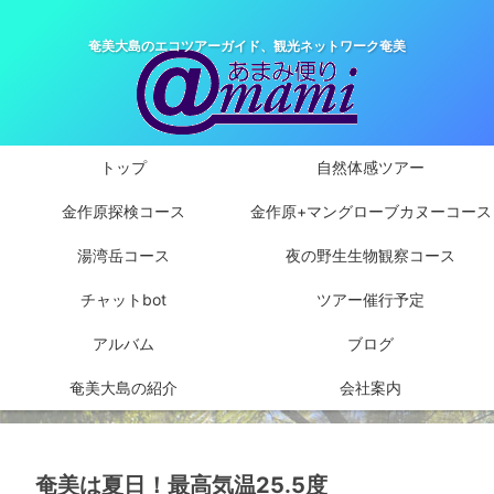
奄美大島のエコツアーガイド、観光ネットワーク奄美
トップ
自然体感ツアー
金作原探検コース
金作原+マングローブカヌーコース
湯湾岳コース
夜の野生生物観察コース
チャットbot
ツアー催行予定
アルバム
ブログ
奄美大島の紹介
会社案内
奄美は夏日！最高気温25.5度