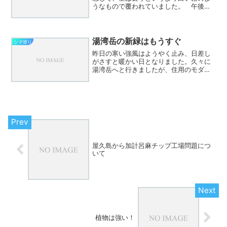
うなもので覆われていました。 午後に
なってもご覧の様子。送信者 シマ巡り
2011-1 これは煙霧というようです。
ツイッターでは黄砂か？というのも流れ
ていましたが、気象...
湯湾岳の新緑はもうすぐ
シマ巡り
昨日の寒い強風はようやく止み、日差し
がさすと暖かい日となりました。久々に
湯湾岳へと行きましたが、住用のモダマ
の根元近くではウジルカンダが既に咲き
始めています。（ブログ「シマ巡り」）
湯湾岳の新緑は宇検村側の七合目の展望
台近くまで上がってきてい...
屋久島から加計呂麻チップ工場問題につ
いて
植物は強い！