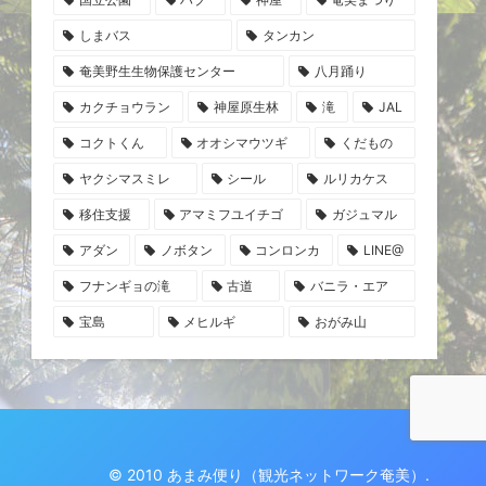
しまバス
タンカン
奄美野生生物保護センター
八月踊り
カクチョウラン
神屋原生林
滝
JAL
コクトくん
オオシマウツギ
くだもの
ヤクシマスミレ
シール
ルリカケス
移住支援
アマミフユイチゴ
ガジュマル
アダン
ノボタン
コンロンカ
LINE@
フナンギョの滝
古道
バニラ・エア
宝島
メヒルギ
おがみ山
© 2010 あまみ便り（観光ネットワーク奄美）.