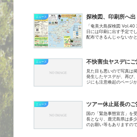
探検図、印刷所へ出
ニュース
「奄美大島探検図 Vol.
日には印刷に出す予定で
配布できるんじゃないかと
不快害虫ヤスデにご
ニュース
見た目も悪いので写真は
発生したヤスデが、再び
ジにも注意喚起のページ
す。 ...
ツアー休止延長のご
ニュース
国の「緊急事態宣言」を受
長となり、鹿児島県は多
のお願い等もありますの
ア...