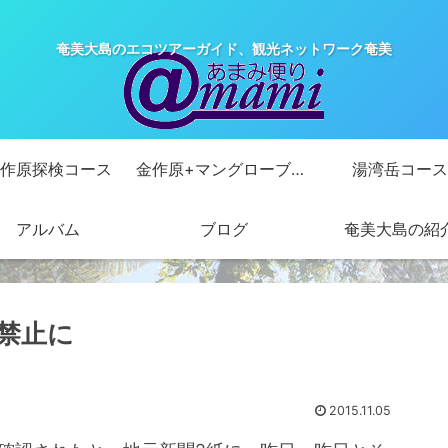
奄美大島のエコツアーガイド、観光ネットワーク奄美
作原探検コース
金作原+マングローブカヌーコース
湯湾岳コース
アルバム
ブログ
奄美大島の紹
禁止に
2015.11.05