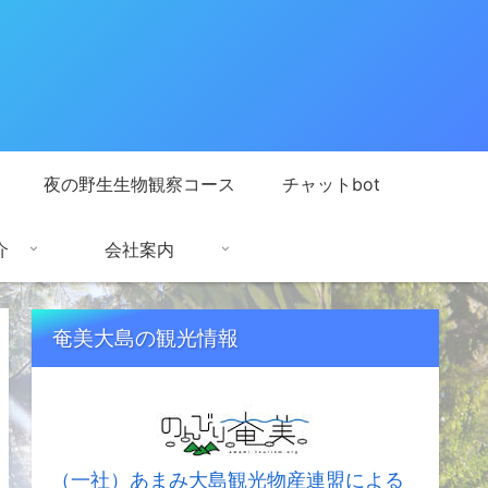
夜の野生生物観察コース
チャットbot
介
会社案内
奄美大島の観光情報
（一社）あまみ大島観光物産連盟による