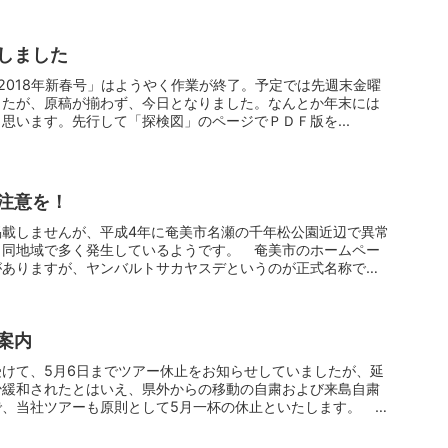
しました
40 2018年新春号」はようやく作業が終了。予定では先週末金曜
したが、原稿が揃わず、今日となりました。なんとか年末には
思います。先行して「探検図」のページでＰＤＦ版を...
注意を！
掲載しませんが、平成4年に奄美市名瀬の千年松公園近辺で異常
、同地域で多く発生しているようです。 奄美市のホームペー
がありますが、ヤンバルトサカヤスデというのが正式名称で
案内
けて、5月6日までツアー休止をお知らせしていましたが、延
少緩和されたとはいえ、県外からの移動の自粛および来島自粛
で、当社ツアーも原則として5月一杯の休止といたします。 ツ