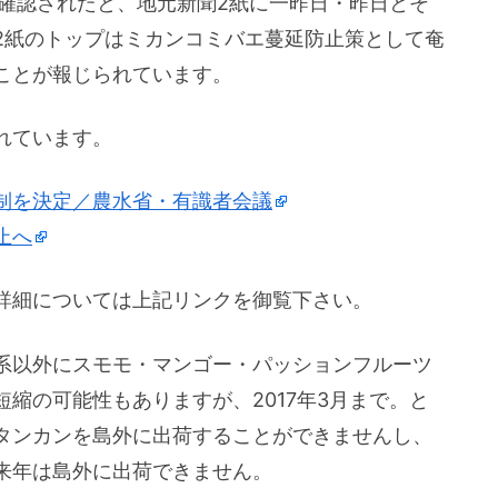
が確認されたと、地元新聞2紙に一昨日・昨日とそ
2紙のトップはミカンコミバエ蔓延防止策として奄
ことが報じられています。
れています。
制を決定／農水省・有識者会議
止へ
詳細については上記リンクを御覧下さい。
系以外にスモモ・マンゴー・パッションフルーツ
縮の可能性もありますが、2017年3月まで。と
タンカンを島外に出荷することができませんし、
来年は島外に出荷できません。