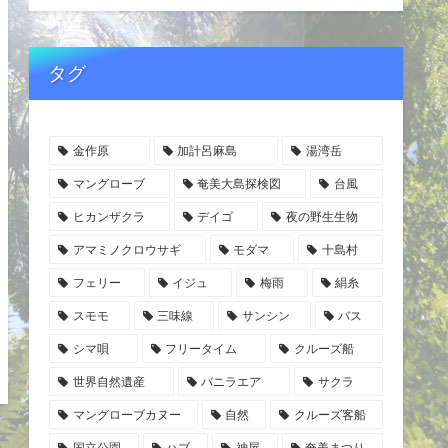
タグ
金作原
加計呂麻島
湯湾岳
マングローブ
奄美大島探検図
台風
ヒカンザクラ
デイゴ
夜の野生生物
アマミノクロウサギ
モダマ
十島村
フェリー
イジュ
梅雨
絹糸
スモモ
三味線
サンシン
バス
シマ唄
フリータイム
クルーズ船
世界自然遺産
バニラエア
サクラ
マングローブカヌー
自然
クルーズ客船
国立公園
ハブ
神屋
奄美まつり