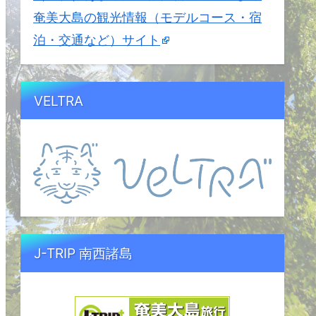
奄美大島の観光情報（モデルコース・宿
泊・交通など）サイト
VELTRA
J-TRIP 南西諸島