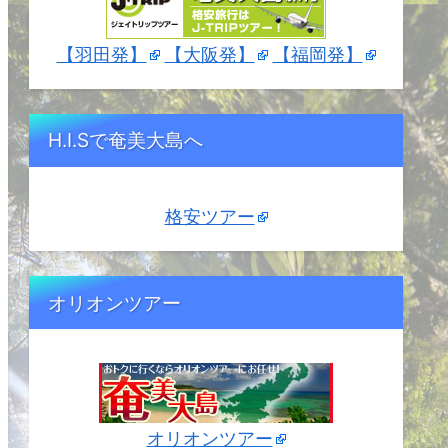
【羽田発】
【大阪発】
【福岡発】
H.I.Sで奄美大島へ
格安ツアー
オリオンツアー
オリオンツアー