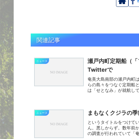
関連記事
瀬戸内町定期船（「
ニュース
Twitterで
奄美大島南部の瀬戸内町
らの島々をつなぐ定期船
は「せとなみ」が就航し
あるの...
まもなくクジラの季
ニュース
というタイトルをつけて
ん。悪しからず。数年前
の調査が行われていて「
められて...