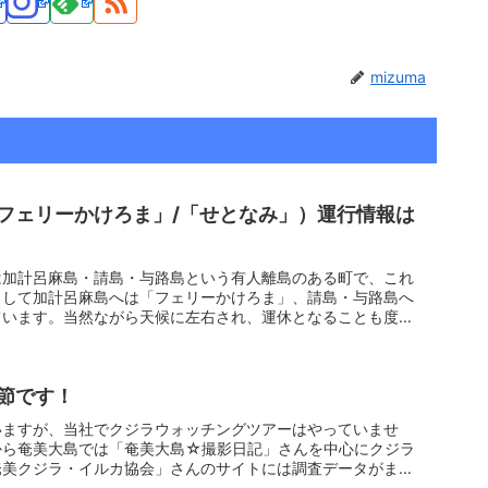
mizuma
フェリーかけろま」/「せとなみ」）運行情報は
は加計呂麻島・請島・与路島という有人離島のある町で、これ
として加計呂麻島へは「フェリーかけろま」、請島・与路島へ
ています。当然ながら天候に左右され、運休となることも度々
節です！
いますが、当社でクジラウォッチングツアーはやっていませ
から奄美大島では「奄美大島☆撮影日記」さんを中心にクジラ
奄美クジラ・イルカ協会」さんのサイトには調査データがまと