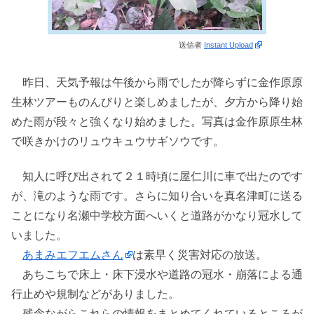
送信者
Instant Upload
昨日、天気予報は午後から雨でしたが降らずに金作原原
生林ツアーものんびりと楽しめましたが、夕方から降り始
めた雨が段々と強くなり始めました。写真は金作原原生林
で咲きかけのリュウキュウサギソウです。
知人に呼び出されて２１時頃に屋仁川に車で出たのです
が、滝のような雨です。さらに知り合いを真名津町に送る
ことになり名瀬中学校方面へいくと道路がかなり冠水して
いました。
あまみエフエムさん
は素早く災害対応の放送。
あちこちで床上・床下浸水や道路の冠水・崩落による通
行止めや規制などがありました。
残念ながらこれらの情報をまとめてくれているところが