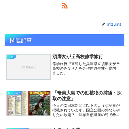
mizuma
関連記事
須磨友が丘高校修学旅行
ツアー
修学旅行で来島した兵庫県立須磨友が丘
高校のみなさんを金作原原生林へ案内し
ました。
「奄美大島での動植物の捕獲・採
サイト紹介
取の注意」
今日の南日本新聞に以下のような記事が
掲載されています。国立公園の外ならや
りたい放題？ 世界自然遺産の島で希少
種の持ち出しが後を絶たない 奄美 金
作原原生林をご案内する時にも農道や林
道で捕虫網を持っている方を見かけてい