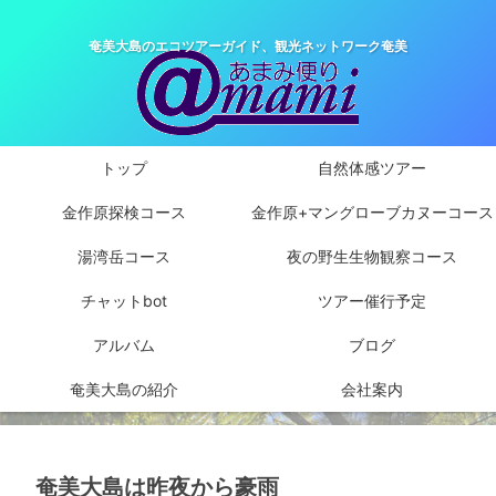
奄美大島のエコツアーガイド、観光ネットワーク奄美
トップ
自然体感ツアー
金作原探検コース
金作原+マングローブカヌーコース
湯湾岳コース
夜の野生生物観察コース
チャットbot
ツアー催行予定
アルバム
ブログ
奄美大島の紹介
会社案内
奄美大島は昨夜から豪雨