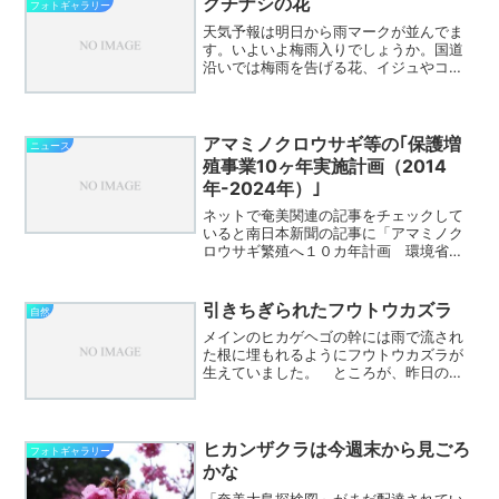
クチナシの花
フォトギャラリー
ます。 すべての動植物の...
天気予報は明日から雨マークが並んでま
す。いよいよ梅雨入りでしょうか。国道
沿いでは梅雨を告げる花、イジュやコン
ロンカがたくさん咲いていますが、森の
奥、金作原原生林の散策路沿いでもアオ
ノクマタケランやクチナシが咲き始め、
コンロンカも白いガクが目...
アマミノクロウサギ等の｢保護増
ニュース
殖事業10ヶ年実施計画（2014
年-2024年）｣
ネットで奄美関連の記事をチェックして
いると南日本新聞の記事に「アマミノク
ロウサギ繁殖へ１０カ年計画 環境省」
を見つけました。残念ながら詳細は読め
ません。それではと検索してみると、那
覇自然観察事務所のサイトに詳細が、奄
引きちぎられたフウトウカズラ
自然
美野生生物保護センターの...
メインのヒカゲヘゴの幹には雨で流され
た根に埋もれるようにフウトウカズラが
生えていました。 ところが、昨日の金
作原のご案内中に気づいたのですが、何
者かが引きちぎっていました。 ちょっ
とわかりずらいかもしれませんが、埋れ
ていたカズラが無残に引き...
ヒカンザクラは今週末から見ごろ
フォトギャラリー
かな
「奄美大島探検図」がまだ配達されてい