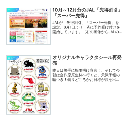
方々にはご迷惑をお掛けしました。申し
訳ありません。また、上記「奄美大島探
10月～12月分のJAL「先得割引」
ニュース
検図」のペー...
「スーパー先得」
JALが「先得割引」「スーパー先得」を
設定。8月1日より一斉に予約受け付けを
開始しています。（右の画像からJALの
サイトにリンクしています。）1番安い
（55日前）、東京＝奄美間が19,000円～
21,000円、大阪＝奄美間が15,000円と...
オリジナルキャラクタシール再発
ニュース
売
昨日は勝手に梅雨明け宣言！、そして今
朝は金作原原生林へ行くと、天気予報の
嘘つき！曇りどころかお日様が顔を出し
た！と喜んでいたら、天がお怒りになっ
たのか、お昼からもの凄い雨雲に覆われ
て大雨に雷。奄美市役所や大島支庁があ
るからか、台風でもなかな...