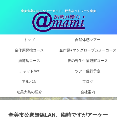
奄美大島のエコツアーガイド、観光ネットワーク奄美
トップ
自然体感ツアー
金作原探検コース
金作原+マングローブカヌーコース
湯湾岳コース
夜の野生生物観察コース
チャットbot
ツアー催行予定
アルバム
ブログ
奄美大島の紹介
会社案内
奄美市公衆無線LAN、臨時ですがアーケー