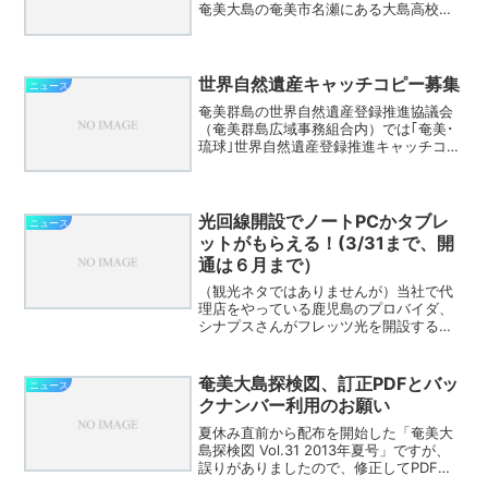
奄美大島の奄美市名瀬にある大島高校が
鹿児島県の離島として初めて甲子園出場
となりました。地元新聞の南海日日新聞
社では応援メッセージを募集していて、
後日特集号に可能な限り掲...
世界自然遺産キャッチコピー募集
ニュース
奄美群島の世界自然遺産登録推進協議会
（奄美群島広域事務組合内）では｢奄美･
琉球｣世界自然遺産登録推進キャッチコピ
ーを募集しています。（要綱は上記画像
からPDFにリンクしてます。）申込み期
限は4月30日です。
光回線開設でノートPCかタブレ
ニュース
ットがもらえる！(3/31まで、開
通は６月まで）
（観光ネタではありませんが）当社で代
理店をやっている鹿児島のプロバイダ、
シナプスさんがフレッツ光を開設すると
実質０円でノートPCかタブレットが貰え
るキャンペーンをやっています。鹿児島
県内のテレビCMでも流れているのでご存
奄美大島探検図、訂正PDFとバッ
ニュース
じの方も多いかと思い...
クナンバー利用のお願い
夏休み直前から配布を開始した「奄美大
島探検図 Vol.31 2013年夏号」ですが、
誤りがありましたので、修正してPDF版
には反映させておきました。関係者の