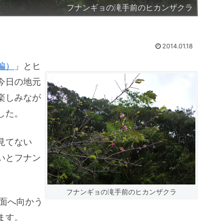
フナンギョの滝手前のヒカンザクラ
2014.01.18
編）
」とヒ
今日の地元
楽しみなが
した。
見てない
いとフナン
フナンギョの滝手前のヒカンザクラ
面へ向かう
ます。