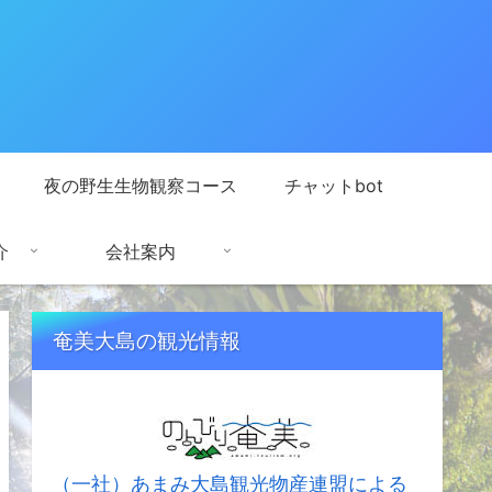
夜の野生生物観察コース
チャットbot
介
会社案内
奄美大島の観光情報
（一社）あまみ大島観光物産連盟による