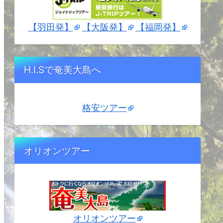
【羽田発】
【大阪発】
【福岡発】
H.I.Sで奄美大島へ
格安ツアー
オリオンツアー
オリオンツアー