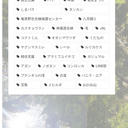
しまバス
タンカン
奄美野生生物保護センター
八月踊り
カクチョウラン
神屋原生林
滝
JAL
コクトくん
オオシマウツギ
くだもの
ヤクシマスミレ
シール
ルリカケス
移住支援
アマミフユイチゴ
ガジュマル
アダン
ノボタン
コンロンカ
LINE@
フナンギョの滝
古道
バニラ・エア
宝島
メヒルギ
おがみ山