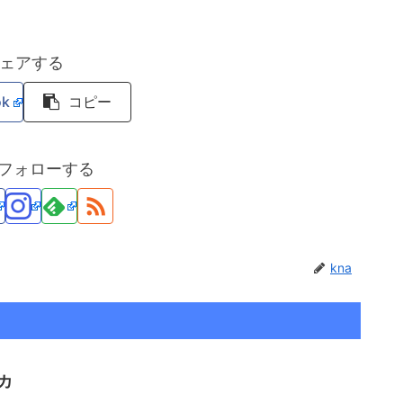
ェアする
ok
コピー
をフォローする
kna
カ