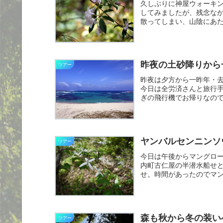
久しぶりに神屋ウォーキ
してみましたが、残念な
散ってしまい、山陰にあ
ダムか...
昨夜の土砂降りから
ツアー
昨夜は夕方から一昨年・
今日は全労済さんと旅行手
ぎの飛行機でお帰りなの
しだ...
ヤンバルセンニンソ
ツアー
今日は午後からマングロ
内町古仁屋の半潜水船せ
せ。時間があったのでマ
を迎えて...
森も秋から冬の装い
ツアー