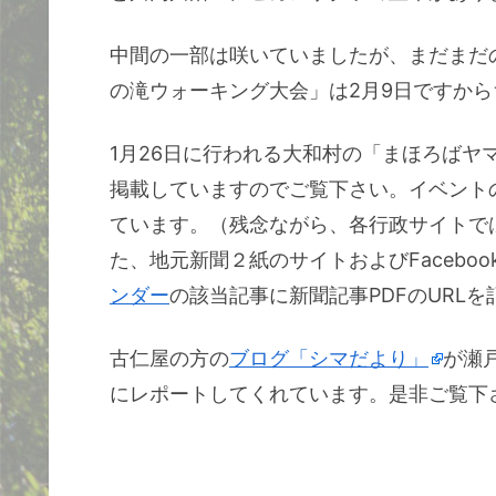
中間の一部は咲いていましたが、まだまだ
の滝ウォーキング大会」は2月9日ですか
1月26日に行われる大和村の「まほろばヤ
掲載していますのでご覧下さい。イベントの
ています。（残念ながら、各行政サイトで
た、地元新聞２紙のサイトおよびFacebo
ンダー
の該当記事に新聞記事PDFのURL
古仁屋の方の
ブログ「シマだより」
が瀬
にレポートしてくれています。是非ご覧下