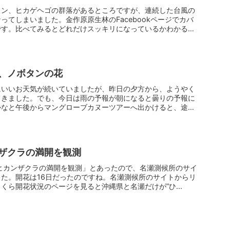
イン、ヒカゲヘゴの群落があるところですが、連続した台風の
ってしまいました。金作原原生林のFacebookページでカバ
です。比べてみるとどれだけスッキリになっているかわかる
、ノボタンの花
にいいお天気が続いていましたが、昨日の夕方から、ようやく
てきました。でも、今日は雨の予報が朝になると曇りの予報に
かなと午後からマングローブカヌーツアーへ出かけると、途中
ザクラの満開を観測
候所がヒカンザクラの満開を観測」とあったので、名瀬測候所のサイ
た。開花は16日だったのですね。名瀬測候所のサイトからリ
くら開花状況のページを見ると沖縄県と名瀬だけが”ひ...