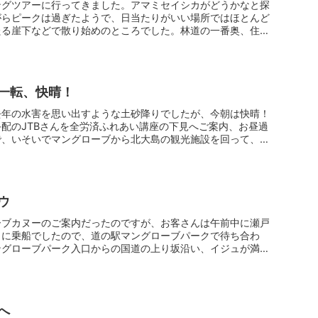
ングツアーに行ってきました。アマミセイシカがどうかなと探
がらピークは過ぎたようで、日当たりがいい場所ではほとんど
たる崖下などで散り始めのところでした。林道の一番奥、住用
一転、快晴！
去年の水害を思い出すような土砂降りでしたが、今朝は快晴！
配のJTBさんを全労済ふれあい講座の下見へご案内、お昼過
で、いそいでマングローブから北大島の観光施設を回って、少
ウ
ーブカヌーのご案内だったのですが、お客さんは午前中に瀬戸
とに乗船でしたので、道の駅マングローブパークで待ち合わ
ングローブパーク入口からの国道の上り坂沿い、イジュが満開
へ