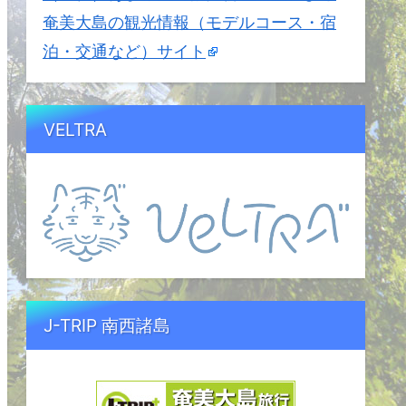
奄美大島の観光情報（モデルコース・宿
泊・交通など）サイト
VELTRA
J-TRIP 南西諸島