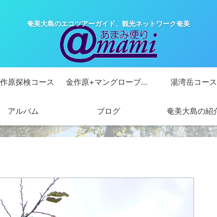
奄美大島のエコツアーガイド、観光ネットワーク奄美
作原探検コース
金作原+マングローブカヌーコース
湯湾岳コース
アルバム
ブログ
奄美大島の紹