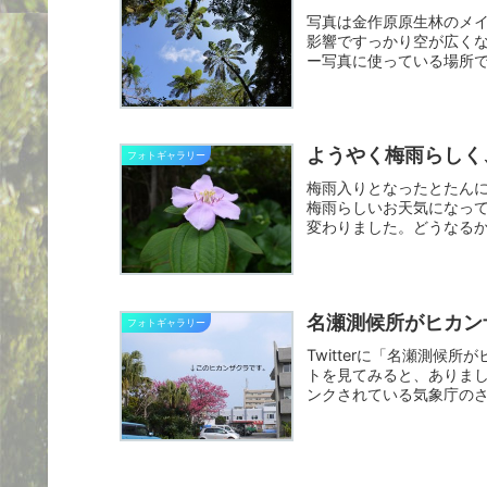
写真は金作原原生林のメ
影響ですっかり空が広くな
ー写真に使っている場所
と...
ようやく梅雨らしく
フォトギャラリー
梅雨入りとなったとたん
梅雨らしいお天気になっ
変わりました。どうなる
からポ...
名瀬測候所がヒカン
フォトギャラリー
Twitterに「名瀬測
トを見てみると、ありまし
ンクされている気象庁のさ