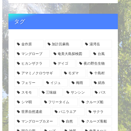
タグ
金作原
加計呂麻島
湯湾岳
マングローブ
奄美大島探検図
台風
ヒカンザクラ
デイゴ
夜の野生生物
アマミノクロウサギ
モダマ
十島村
フェリー
イジュ
梅雨
絹糸
スモモ
三味線
サンシン
バス
シマ唄
フリータイム
クルーズ船
世界自然遺産
バニラエア
サクラ
マングローブカヌー
自然
クルーズ客船
国立公園
ハブ
神屋
奄美まつり