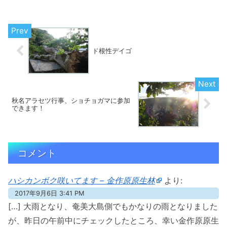
のページも無くて、たまたまテレビで見
て知りました。全国版でも放送してくれ
ると...
ド根性デイゴ
秋名アラセツ行事、ショチョガマに参加
できます！
コメント
ハシカンボク咲いてます – 金作原原生林
より:
2017年9月6日 3:41 PM
[…] 大雨となり、奄美大島側でもかなりの雨となりました
が、昨日の午前中にチェックしたところ、幸い金作原原生