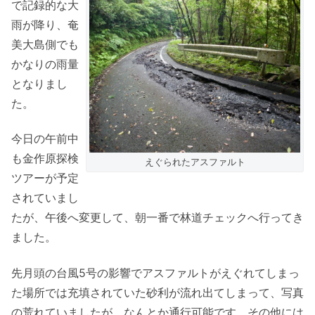
で記録的な大
雨が降り、奄
美大島側でも
かなりの雨量
となりまし
た。
今日の午前中
も金作原探検
えぐられたアスファルト
ツアーが予定
されていまし
たが、午後へ変更して、朝一番で林道チェックへ行ってき
ました。
先月頭の台風5号の影響でアスファルトがえぐれてしまっ
た場所では充填されていた砂利が流れ出てしまって、写真
の荒れていましたが、なんとか通行可能です。その他には