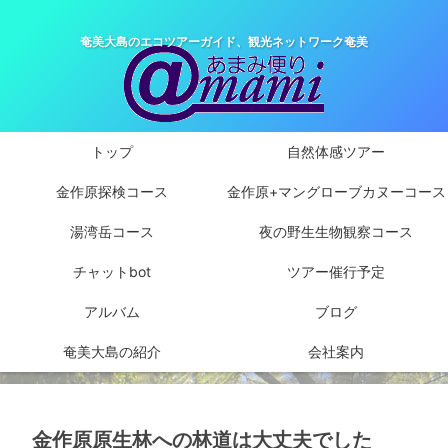
奄美大島のエコツアーガイド、観光ネットワーク奄美
トップ
自然体感ツアー
金作原探検コース
金作原+マングローブカヌーコース
湯湾岳コース
夜の野生生物観察コース
チャットbot
ツアー催行予定
アルバム
ブログ
奄美大島の紹介
会社案内
金作原原生林への林道は大丈夫でした