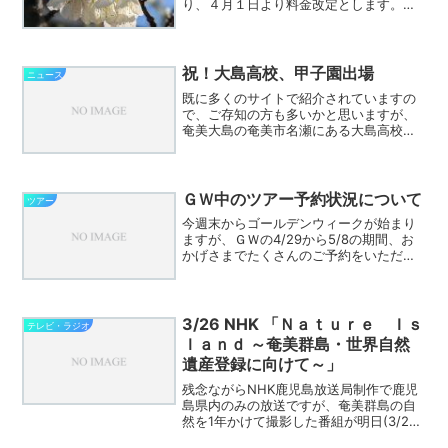
り、４月１日より料金改定とします。こ
れは本日（２月１日）以降のお申し込み
の４月以降のツアーついて適用されま
す。金作原探検コース金作原＋マングロ
ーブカヌーコース また、一旦...
祝！大島高校、甲子園出場
ニュース
既に多くのサイトで紹介されていますの
で、ご存知の方も多いかと思いますが、
奄美大島の奄美市名瀬にある大島高校が
鹿児島県の離島として初めて甲子園出場
となりました。地元新聞の南海日日新聞
社では応援メッセージを募集していて、
後日特集号に可能な限り掲...
ＧＷ中のツアー予約状況について
ツアー
今週末からゴールデンウィークが始まり
ますが、ＧＷの4/29から5/8の期間、お
かげさまでたくさんのご予約をいただい
ています。そのため、申し訳ありません
が、この期間の湯湾岳コースとカケロマ
島散策コース、フリータイムコースは催
行できません。また...
3/26 NHK 「Ｎａｔｕｒｅ Ｉｓ
テレビ・ラジオ
ｌａｎｄ ～奄美群島・世界自然
遺産登録に向けて～」
残念ながらNHK鹿児島放送局制作で鹿児
島県内のみの放送ですが、奄美群島の自
然を1年かけて撮影した番組が明日(3/26)
の19:30から19:55に放送されます。詳細