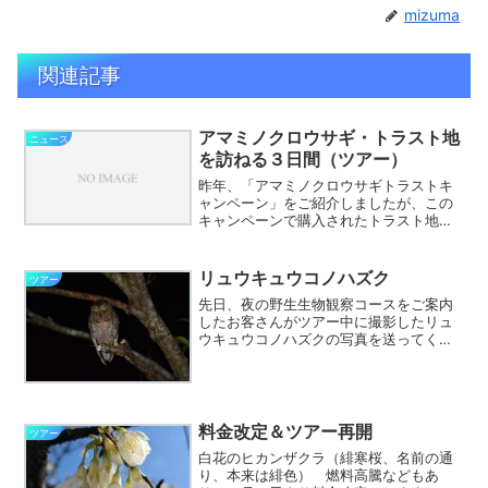
mizuma
関連記事
アマミノクロウサギ・トラスト地
ニュース
を訪ねる３日間（ツアー）
昨年、「アマミノクロウサギトラストキ
ャンペーン」をご紹介しましたが、この
キャンペーンで購入されたトラスト地を
訊ねるツアーを日本ナショナル・トラス
ト協会さんとJALPACKさんが企画しまし
た。「アマミノクロサギ・トラスト地を
リュウキュウコノハズク
ツアー
訪ねる３日間」１１...
先日、夜の野生生物観察コースをご案内
したお客さんがツアー中に撮影したリュ
ウキュウコノハズクの写真を送ってくれ
ました。ご案内中は（当然ながら）お客
さん優先ですから、なかなか写真を撮る
ことができません。この日は長いレンズ
をお持ちのお客さんがうま...
料金改定＆ツアー再開
ツアー
白花のヒカンザクラ（緋寒桜、名前の通
り、本来は緋色） 燃料高騰などもあ