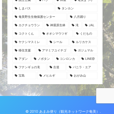
しまバス
タンカン
奄美野生生物保護センター
八月踊り
カクチョウラン
神屋原生林
滝
JAL
コクトくん
オオシマウツギ
くだもの
ヤクシマスミレ
シール
ルリカケス
移住支援
アマミフユイチゴ
ガジュマル
アダン
ノボタン
コンロンカ
LINE@
フナンギョの滝
古道
バニラ・エア
宝島
メヒルギ
おがみ山
© 2010 あまみ便り（観光ネットワーク奄美）.