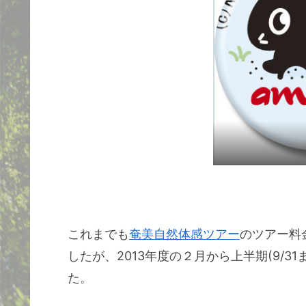
これまでも
奄美自然体感ツアー
のツアー料
したが、2013年度の２月から上半期(9/3
た。