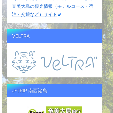
奄美大島の観光情報（モデルコース・宿
泊・交通など）サイト
VELTRA
J-TRIP 南西諸島