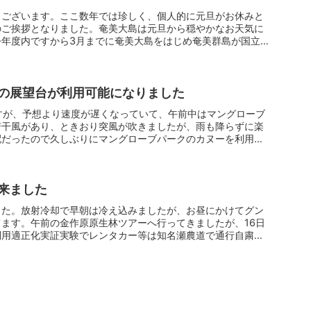
うございます。ここ数年では珍しく、個人的に元旦がお休みと
のご挨拶となりました。奄美大島は元旦から穏やかなお天気に
今年度内ですから3月までに奄美大島をはじめ奄美群島が国立公
の展望台が利用可能になりました
すが、予想より速度が遅くなっていて、午前中はマングローブ
若干風があり、ときおり突風が吹きましたが、雨も降らずに楽
配だったので久しぶりにマングローブパークのカヌーを利用し
来ました
した。放射冷却で早朝は冷え込みましたが、お昼にかけてグン
ます。午前の金作原原生林ツアーへ行ってきましたが、16日
利用適正化実証実験でレンタカー等は知名瀬農道で通行自粛を