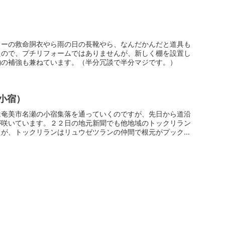
ヌーの救命胴衣やら雨の日の長靴やら、なんだかんだと道具も
たので、プチリフォームではありませんが、新しく棚を設置し
物の補強も兼ねています。（半分冗談で半分マジです。）
小宿）
は奄美市名瀬の小宿集落を通っていくのですが、先日から道沿
が咲いています。２２日の地元新聞でも他地域のトックリラン
たが、トックリランはリュウゼツランの仲間で根元がプックリ