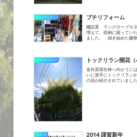
プチリフォーム
フォトギャラリー
棚設置 マングローブカ
増えて、収納に困ってい
ました。 傾き始めた建
トックリラン開花（
フォトギャラリー
金作原原生林へ向かうに
いに派手にトックリラン
の花が紹介されていまし
と膨れ...
2014 謹賀新年
ニュース