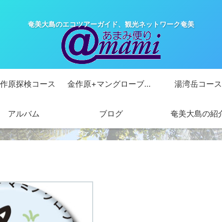
奄美大島のエコツアーガイド、観光ネットワーク奄美
作原探検コース
金作原+マングローブカヌーコース
湯湾岳コース
アルバム
ブログ
奄美大島の紹