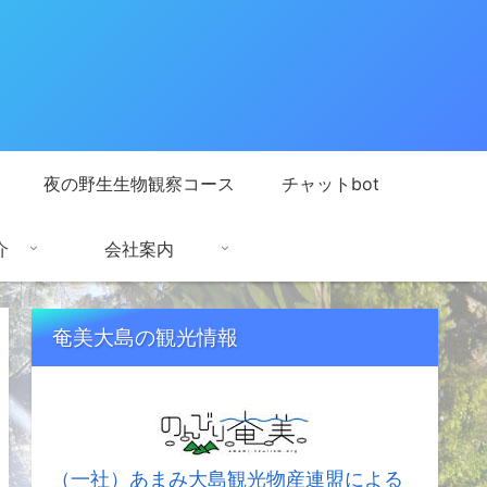
夜の野生生物観察コース
チャットbot
介
会社案内
奄美大島の観光情報
（一社）あまみ大島観光物産連盟による