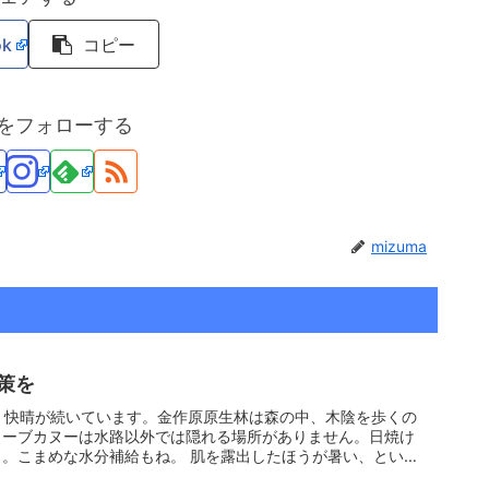
ok
コピー
maをフォローする
mizuma
策を
、快晴が続いています。金作原原生林は森の中、木陰を歩くの
ローブカヌーは水路以外では隠れる場所がありません。日焼け
。こまめな水分補給もね。 肌を露出したほうが暑い、という