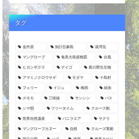
タグ
金作原
加計呂麻島
湯湾岳
マングローブ
奄美大島探検図
台風
ヒカンザクラ
デイゴ
夜の野生生物
アマミノクロウサギ
モダマ
十島村
フェリー
イジュ
梅雨
絹糸
スモモ
三味線
サンシン
バス
シマ唄
フリータイム
クルーズ船
世界自然遺産
バニラエア
サクラ
マングローブカヌー
自然
クルーズ客船
国立公園
ハブ
神屋
奄美まつり