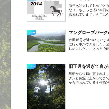
新年あけましておめでと
なり、ちょっと遅い本日
恵まれています。今年は
園化...
マングローブパーク
ツアー
台風15号が近づいていま
に行く事ができました。
しめました。ちょっと心
まし...
旧正月を過ぎて春が
ツアー
早朝から快晴に恵まれま
グンと気温は上がってきて
から行われている金作原
お願...