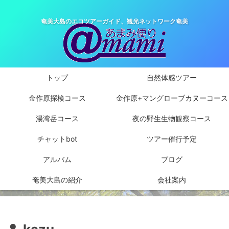
奄美大島のエコツアーガイド、観光ネットワーク奄美
トップ
自然体感ツアー
金作原探検コース
金作原+マングローブカヌーコース
湯湾岳コース
夜の野生生物観察コース
チャットbot
ツアー催行予定
アルバム
ブログ
奄美大島の紹介
会社案内