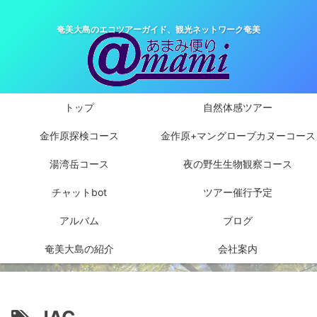
奄美大島のエコツアーガイド、観光ネットワーク奄美
トップ
自然体感ツアー
金作原探検コース
金作原+マングローブカヌーコース
湯湾岳コース
夜の野生生物観察コース
チャットbot
ツアー催行予定
アルバム
ブログ
奄美大島の紹介
会社案内