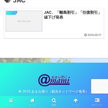
JAC
JAC、「離島割引」「往復割引」
ニュース
値下げ発表
2014.05.17
© 2010 あまみ便り（観光ネットワーク奄美）.
メニュー
ホーム
検索
トップ
サイドバー