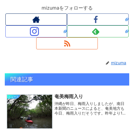
mizumaをフォローする
mizuma
関連記事
奄美梅雨入り
ニュース
沖縄が昨日、梅雨入りしましたが、南日
本新聞のニュースによると、奄美地方も
今日、梅雨入りだそうです。昨年より1日
早く、観測史上2番目に早い梅雨入りと
か。午前中はマングローブカヌーに行っ
て来ましたが、さすがにGWですね。大混
雑。カヌーでごった返...