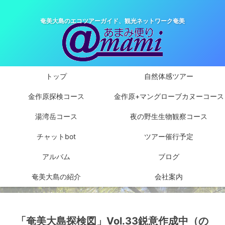
奄美大島のエコツアーガイド、観光ネットワーク奄美
トップ
自然体感ツアー
金作原探検コース
金作原+マングローブカヌーコース
湯湾岳コース
夜の野生生物観察コース
チャットbot
ツアー催行予定
アルバム
ブログ
奄美大島の紹介
会社案内
「奄美大島探検図」Vol.33鋭意作成中（の