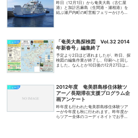
昨日（12月1日）から奄美大島（古仁屋
港）と加計呂麻島（生間港・瀬相港）を
結ぶ瀬戸内町の町営船フェリーかけろま
は3代目の新造船が就航しました。写真は
先月末に試験運行中に古仁屋港に停泊し
ていた新フェリーかけろまです。写真で
はわかりにくいのです...
「奄美大島探検図 Vol.32 2014
ニュース
年新春号」編集終了
予定より2日ほど遅れましたが、昨日、探
検図の編集作業が終了し、印刷へと回し
ました。なんとか10日後の12月27日は配
布できるかと思います。同時にPDF版を
公開しています。今回は屋久島と奄美大
島の間にあるトカラ列島、十島村のご紹
介を追加しまし...
2012年度 奄美群島移住体験ツ
ニュース
アー／長期滞在支援プログラム企
画アンケート
昨年度も行われた奄美群島移住体験ツア
ーが今年度も秋に行われます。昨年度か
らツアー全体のコーディネイトでお手伝
いさせていただいていますが、今年も担
当することになりました。ツアーに先立
ち、特産品の当たるアンケートが行われ
ています。ちょっとでも感...