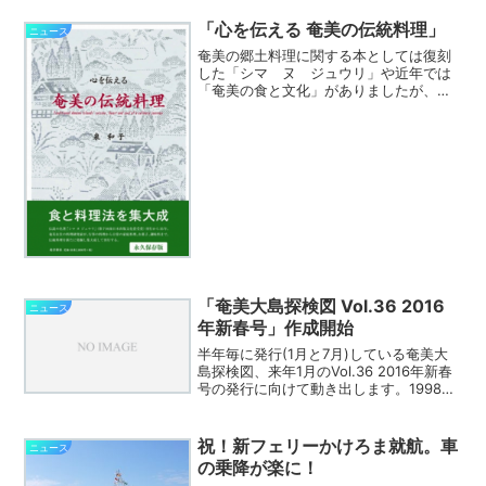
「心を伝える 奄美の伝統料理」
ニュース
奄美の郷土料理に関する本としては復刻
した「シマ ヌ ジュウリ」や近年では
「奄美の食と文化」がありましたが、今
度、地元新聞に連載されていた記事を中
心にまとめられた「心を伝える 奄美の伝
統料理」が南方新社から出版されまし
た。おおよその目次はリン...
「奄美大島探検図 Vol.36 2016
ニュース
年新春号」作成開始
半年毎に発行(1月と7月)している奄美大
島探検図、来年1月のVol.36 2016年新春
号の発行に向けて動き出します。1998年
にVol.1を発行してから18年目となりまし
た。広告申込みおよび原稿の〆切は12月7
日と設定しています。今日から...
祝！新フェリーかけろま就航。車
ニュース
の乗降が楽に！