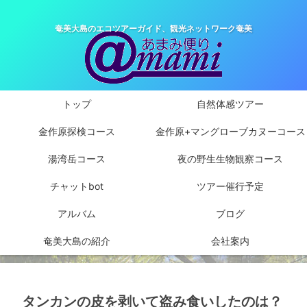
奄美大島のエコツアーガイド、観光ネットワーク奄美
トップ
自然体感ツアー
金作原探検コース
金作原+マングローブカヌーコース
湯湾岳コース
夜の野生生物観察コース
チャットbot
ツアー催行予定
アルバム
ブログ
奄美大島の紹介
会社案内
タンカンの皮を剥いて盗み食いしたのは？