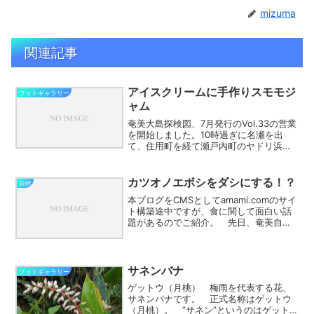
mizuma
関連記事
アイスクリームに手作りスモモジ
フォトギャラリー
ャム
奄美大島探検図、7月発行のVol.33の営業
を開始しました。10時過ぎに名瀬を出
て、住用町を経て瀬戸内町のヤドリ浜
へ。ヤドリ浜から古仁屋に入って、お昼
を食べた後に古仁屋市街地を廻り、西古
見方向へ進み、久根津と阿鉄に1件づつ立
カツオノエボシをダシにする！？
自然
ち寄った後に篠川...
本ブログをCMSとしてamami.comのサイ
ト構築途中ですが、食に関して面白い話
題があるのでご紹介。 先日、奄美自然
学校さんのブログで「危険！」という記
事があり、知名瀬海岸にカツオノエボシ
が打ち上げられていることが紹介されて
いました。 W...
サネンバナ
フォトギャラリー
ゲットウ（月桃） 梅雨を代表する花、
サネンバナです。 正式名称はゲットウ
（月桃）。 ”サネン”というのはゲット