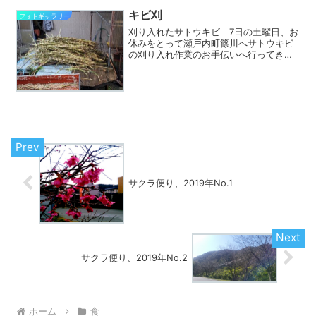
キビ刈
フォトギャラリー
刈り入れたサトウキビ 7日の土曜日、お
休みをとって瀬戸内町篠川へサトウキビ
の刈り入れ作業のお手伝いへ行ってきま
した。 写真は4時間ほどで刈り入れたサ
トウキビです。翌日には絞って黒糖を炊
いたはずです。 お手伝いに伺ったの
は、叶農産さんのサトウ...
サクラ便り、2019年No.1
サクラ便り、2019年No.2
ホーム
食