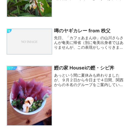
ウの方言名です（沖縄では少し異なりサ
ニン、サンネンなどともいうようです）
が、実は島の人は似たような3種類を全
て”サネン”と言います...
噂のヤギカレー from 秩父
食
先日、「カフェあまんゆ」の山川さらさ
んが奄美に帰省（別に奄美出身者ではあ
りませんが、この表現がしっくりきま
す。）していました。 カフェでヤギカ
レーを出しているというので、是非試食
したい！とリクエストしたところ、いつ
もヤギ肉を仕入れているのか...
鰹の家 Houseiの鰹・シビ丼
ツアー
あっという間に夏休みも終わりました
が、９月２日から今日まで４日間、関西
からの８名のグループをご案内していま
した。初日は北大島を巡り、２日目の加
計呂麻島の後の３日目は金作原とマング
ローブ遊覧船、初日で鶏飯を食べたので
お昼をどうしようかと考え、...