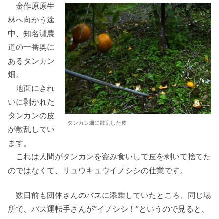
金作原原生
林へ向かう途
中、知名瀬農
道の一番奥に
あるタンカン
畑。
地面にきれ
いに剥かれた
タンカンの皮
タンカン畑に散乱した皮
が散乱してい
ます。
これは人間がタンカンを盗み食いして皮を剥いて捨てた
のではなくて、リュウキュウイノシシの仕業です。
数日前も団体さんのバスに添乗していたところ、同じ場
所で、バス運転手さんが”イノシシ！”というので見ると、