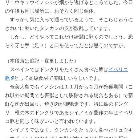
リュウキュウイノシシが畑から逃げるところでした。今日
の午後も同じ場所に、おそらく同じ個体。
すっかり気に入って通っているようで、そこらじゅうに
きれいに剥いたタンカンの皮が散乱しています。
しかし、どうやってこれだけ綺麗に剥くのでしょう。恐
らく牙と手（足？）と口を使ってだとは思うのですが。
（本段落は追記・変更しました）
スペインではドングリをたくさん食べた豚は
イベリコ
豚
として高級食材で美味しいらしいです。
奄美大島でもイノシシは１１月から２月が狩猟期間（こ
れ以外の期間でも害獣として駆除される場合もある）で新
鮮な肉が出回り、焼き肉が御馳走です。特に島のドング
リ、椎の木のドングリであるシイノミが豊作の年はイベリ
コ豚と同じく味がいいと言われています。
シイノミではなく、タンカンをたっぷり食べたリュウキ