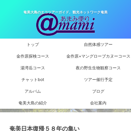
奄美大島のエコツアーガイド、観光ネットワーク奄美
トップ
自然体感ツアー
金作原探検コース
金作原+マングローブカヌーコース
湯湾岳コース
夜の野生生物観察コース
チャットbot
ツアー催行予定
アルバム
ブログ
奄美大島の紹介
会社案内
奄美日本復帰５８年の集い