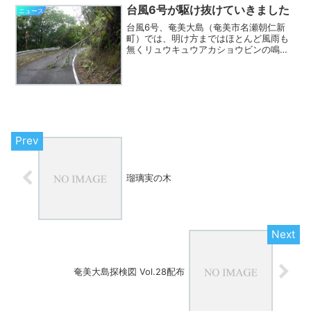
ギンギラギンの日差...
台風6号が駆け抜けていきました
ニュース
台風6号、奄美大島（奄美市名瀬朝仁新
町）では、明け方まではほとんど風雨も
無くリュウキュウアカショウビンの鳴き
声が響き渡っていましたが、7時過ぎにア
カショウビンが鳴き止んだと思ったとた
んに風と雨が吹付けました。この時期に
台風というのも珍しいの...
瑠璃実の木
奄美大島探検図 Vol.28配布