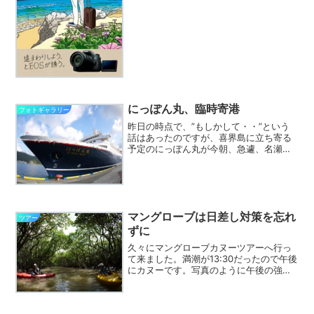
Galleryにも奄美大島の写真が...
にっぽん丸、臨時寄港
フォトギャラリー
昨日の時点で、”もしかして・・”という
話はあったのですが、喜界島に立ち寄る
予定のにっぽん丸が今朝、急遽、名瀬港
の観光バースに入港しました。実は先週
の６日にもにっぽん丸は入港したの
で、”えっ、その間、どこに行ってたの？
２度目の入港？”と思った...
マングローブは日差し対策を忘れ
ツアー
ずに
久々にマングローブカヌーツアーへ行っ
て来ました。満潮が13:30だったので午後
にカヌーです。写真のように午後の強い
日差しが照りつけてます。マングローブ
に流れる役勝川と住用川の主流をカヌー
で進む時はまったく木陰はありません。