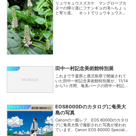
リュウキュウスズカケ マングローブカ
ヌーの帰り道にフナンギョの滝へちょっ
と寄り道。 ネットでリュウキュウスズ
カケが咲き始めたよ、と見かけたので、
チェックを兼ねて立ち寄ってみると、橋
のたもとに群落があって、花を咲かせて
いました。 絶滅危惧種、...
田中一村記念美術館特別展
イベント
これまで千葉県と鹿児島県で開催されて
いた田中一村記念美術館特別展が、11/14
から1ヶ月間、奄美パークの田中一村記念
美術館で開催されます。 何故か、奄美
パークの一村美術館のサイトには詳細が
無く、”詳しくはこちら(PDF)”とある先に
は千葉県...
EOS8000Dのカタログに奄美大
フォトギャラリー
島の写真
Canonの一眼レフ、EOS 8000Dのカタロ
グに奄美大島で撮影された写真が使われ
ています。Canon EOS 8000D Special
Site上記Special SiteのTravel Photo