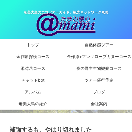
奄美大島のエコツアーガイド、観光ネットワーク奄美
トップ
自然体感ツアー
金作原探検コース
金作原+マングローブカヌーコース
湯湾岳コース
夜の野生生物観察コース
チャットbot
ツアー催行予定
アルバム
ブログ
奄美大島の紹介
会社案内
補強するも、やはり切れました