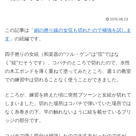
2015.08.23
この記事は「
絹の撚り線の女弦も切れたので補強を試しま
す
」の続編です。
四子撚りの女絃（和楽器の”ツル・ゲン”は”弦”ではな
く”絃”だそうです）、コバチのところで切れたので、水性
の木工ボンドを薄く重ねて塗ってみたところ、週１の教室
での練習中は切れることなく使うことができました。
ところが、練習を終えた頃に突然ブツーンと女絃が切れて
しまいました。切れた場所はコバチで弾いていた場所では
なく糸巻きの下、竿の触れないように絃を載せているブリ
ッジの部分です。
コバチで弾く部分は補強したので大丈夫だったのですが、