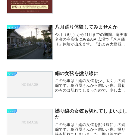
八月踊り体験してみませんか
イベント
今月（9月）から11月までの期間、奄美市
名瀬の商店街にあるAiAi広場で「八月踊
り」体験が出来ます。「あまみ大島観光
物産連盟」さんが各地域の郷友会の方々
のご協力を得て、体験プログラムとして
企画しています。詳しくはこちらの記事
をご覧ください。...
絹の女弦を撚り線に
シマ唄
この記事は「絹の女弦を少し太く」の続
編です。鳥羽屋さんから届いた糸、最初
のものは切れてしまったので、少し太め
の単線にしてみましたが、4日目の朝、切
れていました。そこで、もう一つの撚り
線の女弦を張ってみました。こちらが新
しい女弦を張って演奏し...
撚り線の女弦も切れてしまいまし
シマ唄
た
この記事は「絹の女弦を撚り線に」の続
編です。鳥羽屋さんから届いた糸、撚り
線も切れてしまいました。撚り線の女弦