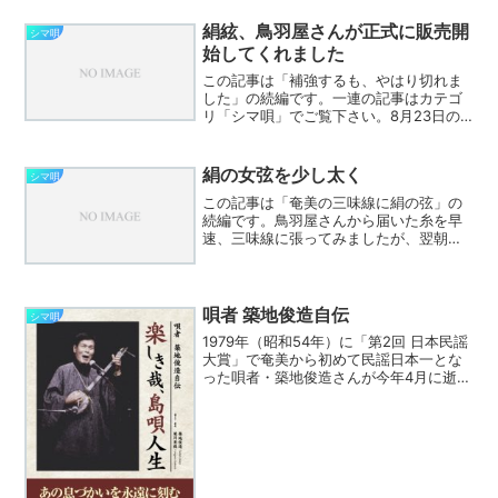
絹絃、鳥羽屋さんが正式に販売開
シマ唄
始してくれました
この記事は「補強するも、やはり切れま
した」の続編です。一連の記事はカテゴ
リ「シマ唄」でご覧下さい。8月23日の
記事で四子撚りの女絃が切れたところ、
鳥羽屋さんが片撚りの絃で更に太い絃を
送ってくれたので張って使っているので
絹の女弦を少し太く
シマ唄
すが、一度、５（F#）...
この記事は「奄美の三味線に絹の弦」の
続編です。鳥羽屋さんから届いた糸を早
速、三味線に張ってみましたが、翌朝見
てみると女弦が糸かけの結び目で切れて
いました。実は糸かけの結び方は我流で
したので、ちょっと調べてみると簡単で
さらに確実な方法がありま...
唄者 築地俊造自伝
シマ唄
1979年（昭和54年）に「第2回 日本民謡
大賞」で奄美から初めて民謡日本一とな
った唄者・築地俊造さんが今年4月に逝去
されました。築地さんご自身で自伝を書
いてらっしゃったようで、「唄者 築地俊
造自伝 楽しき哉、島唄人生」として南
方新社から発...